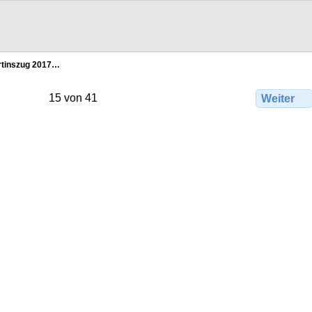
tinszug 2017…
15 von 41
Weiter